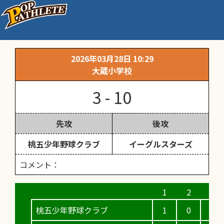
関団連1回戦（高学年公式戦）
2026年03月28日 10:29
大蔵小学校
3 - 10
先攻
後攻
桃五少年野球クラブ
イーグルスターズ
コメント：
桃五少年野球クラブ
1
0
2