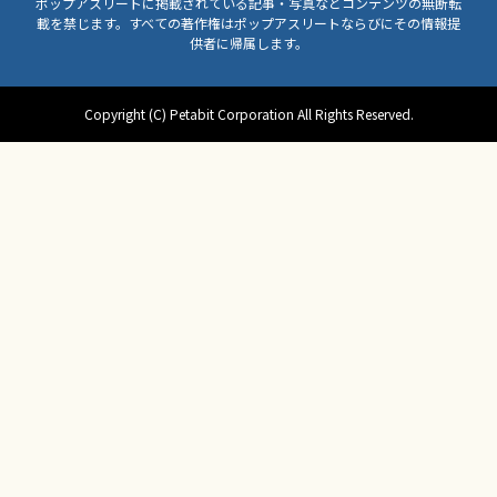
ポップアスリートに掲載されている記事・写真などコンテンツの無断転
載を禁じます。すべての著作権はポップアスリートならびにその情報提
供者に帰属します。
Copyright (C) Petabit Corporation All Rights Reserved.