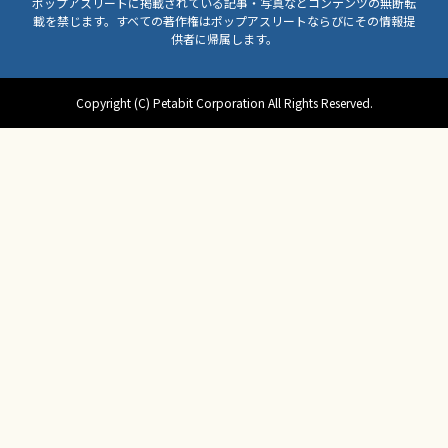
ポップアスリートに掲載されている記事・写真などコンテンツの無断転
載を禁じます。すべての著作権はポップアスリートならびにその情報提
供者に帰属します。
Copyright (C) Petabit Corporation All Rights Reserved.