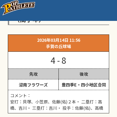
スポ少県大会柏市予選・二回戦
（高学年）
2026年03月14日 11:56
手賀の丘球場
4 - 8
先攻
後攻
沼南フラワーズ
豊四季E・四小地区合同
コメント：
安打：貝塚、小笠原、佐藤(佑)２本・ 二塁打：高
橋、吉川・ 三塁打：吉川・ 投手：佐藤(佑)、高橋