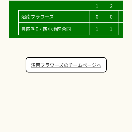
沼南フラワーズ
0
0
3
豊四季E・四小地区合同
1
1
3
沼南フラワーズのチームページへ