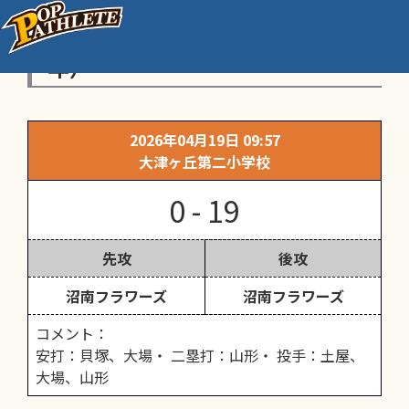
沼南リーグ春季大会④（高学
年）
2026年04月19日 09:57
大津ヶ丘第二小学校
0 - 19
先攻
後攻
沼南フラワーズ
沼南フラワーズ
コメント：
安打：貝塚、大場・ 二塁打：山形・ 投手：土屋、
大場、山形