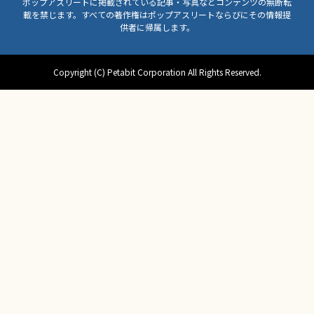
ポップアスリートに掲載されている記事・写真などコンテンツの無断転
載を禁じます。すべての著作権はポップアスリートならびにその情報提
供者に帰属します。
Copyright (C) Petabit Corporation All Rights Reserved.