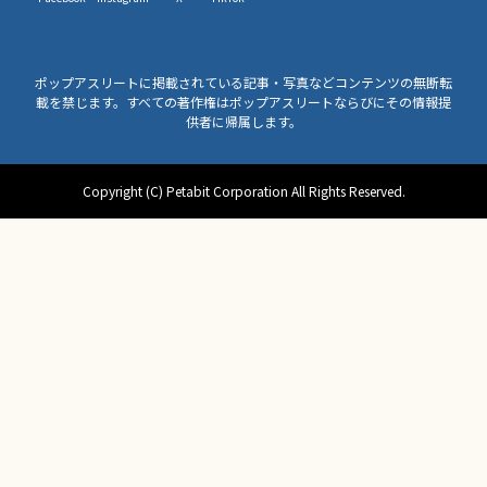
ポップアスリートに掲載されている記事・写真などコンテンツの無断転
載を禁じます。すべての著作権はポップアスリートならびにその情報提
供者に帰属します。
Copyright (C) Petabit Corporation All Rights Reserved.