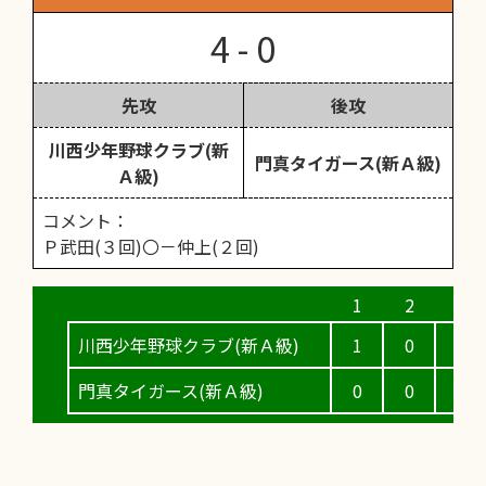
4 - 0
先攻
後攻
川西少年野球クラブ(新
門真タイガース(新Ａ級)
Ａ級)
コメント：
Ｐ武田(３回)〇－仲上(２回)
川西少年野球クラブ(新Ａ級)
1
0
3
門真タイガース(新Ａ級)
0
0
0