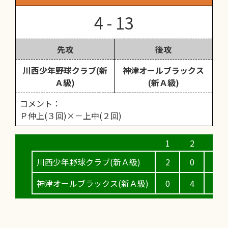
4 - 13
先攻
後攻
川西少年野球クラブ(新
神津オールブラックス
Ａ級)
(新Ａ級)
コメント：
Ｐ仲上(３回)×－上中(２回)
川西少年野球クラブ(新Ａ級)
2
0
1
神津オールブラックス(新Ａ級)
0
4
6