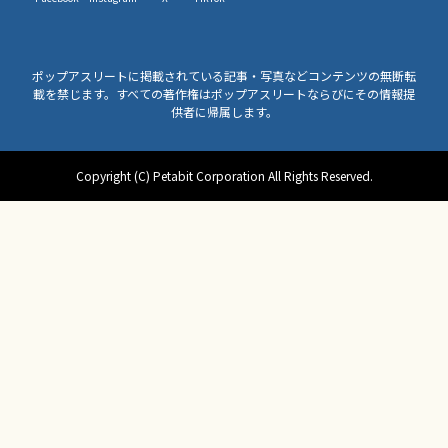
ポップアスリートに掲載されている記事・写真などコンテンツの無断転
載を禁じます。すべての著作権はポップアスリートならびにその情報提
供者に帰属します。
Copyright (C) Petabit Corporation All Rights Reserved.