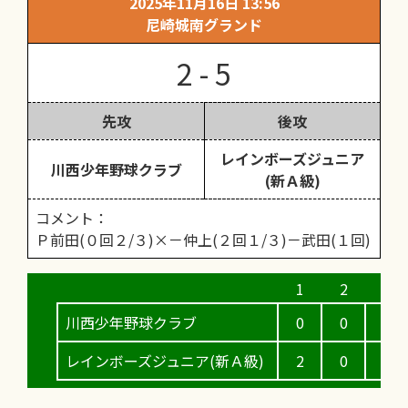
2025年11月16日 13:56
尼崎城南グランド
2 - 5
先攻
後攻
レインボーズジュニア
川西少年野球クラブ
(新Ａ級)
コメント：
Ｐ前田(０回２/３)×－仲上(２回１/３)－武田(１回)
川西少年野球クラブ
0
0
0
レインボーズジュニア(新Ａ級)
2
0
1