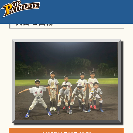
第15回徳安淳子杯争奪少年野球
大会 ２回戦