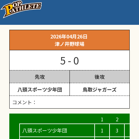
交流戦
2026年04月26日
津ノ井野球場
5 - 0
先攻
後攻
八頭スポーツ少年団
鳥取ジャガーズ
コメント：
八頭スポーツ少年団
1
3
0