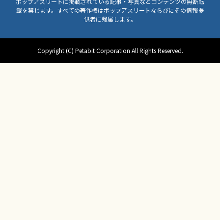
ポップアスリートに掲載されている記事・写真などコンテンツの無断転
載を禁じます。すべての著作権はポップアスリートならびにその情報提
供者に帰属します。
Copyright (C) Petabit Corporation All Rights Reserved.