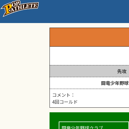
近畿秋季学童大会 加東
先攻
闘竜少年野球
コメント：
4回コールド
闘竜少年野球クラブ