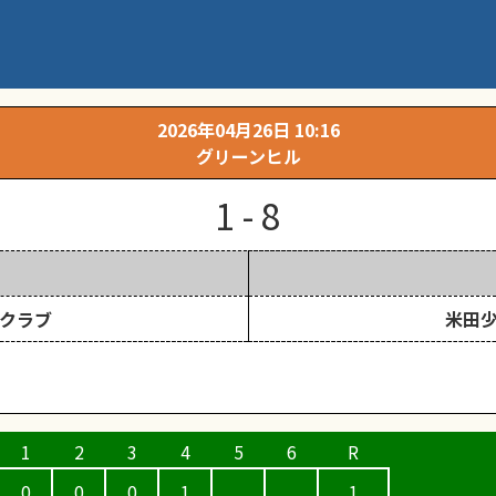
市予選 決勝
2026年04月26日 10:16
グリーンヒル
1 - 8
クラブ
米田
0
0
0
1
1