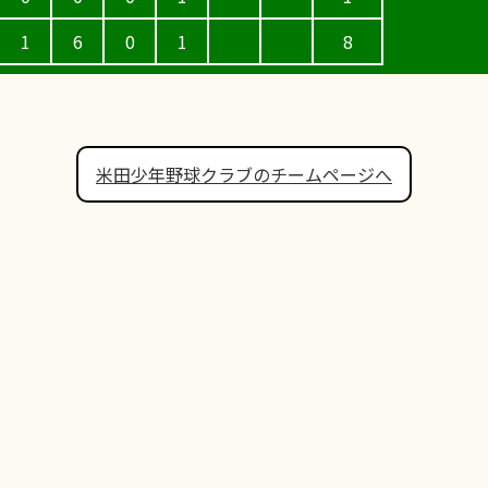
1
6
0
1
8
米田少年野球クラブのチームページへ