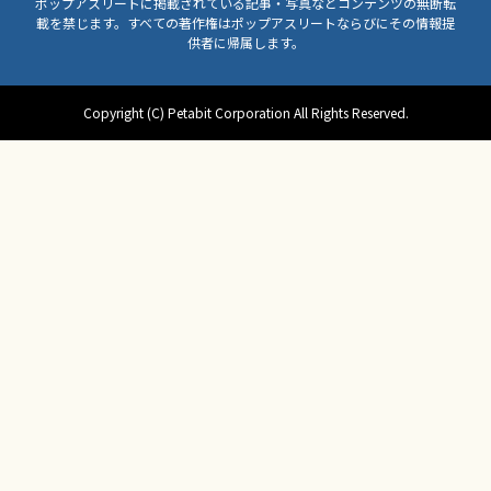
ポップアスリートに掲載されている記事・写真などコンテンツの無断転
載を禁じます。すべての著作権はポップアスリートならびにその情報提
供者に帰属します。
Copyright (C) Petabit Corporation All Rights Reserved.