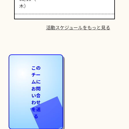
木）
活動スケジュールをもっと見る
この
チー
ムに
お問
い合
わせ
を送
る