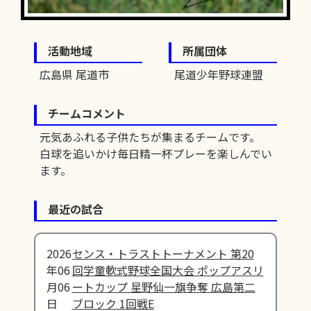
活動地域
所属団体
広島県 尾道市
尾道少年野球連盟
チームコメント
元気あふれる子供たちが集まるチームです。
白球を追いかけ毎日精一杯プレーを楽しんでい
ます。
最近の試合
2026
センス・トラストトーナメント 第20
年06
回学童軟式野球全国大会 ポップアスリ
月06
ートカップ 星野仙一旗争奪 広島第二
日
ブロック 1回戦E