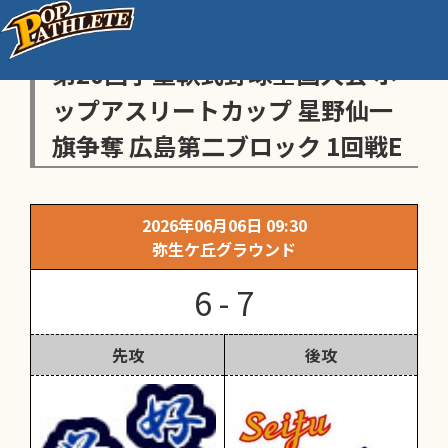
センス・トラストトーナメント
第20回学童軟式野球全国大会 ポ
ップアスリートカップ 星野仙一
旗争奪 広島第二ブロック 1回戦E
2026年06月06日 09:30
弥生ケ丘グラウンド
6 - 7
先攻
後攻