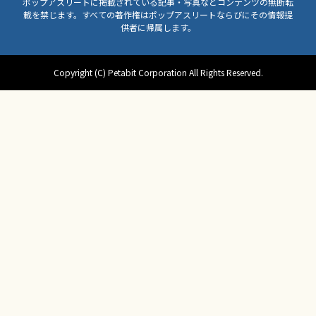
ポップアスリートに掲載されている記事・写真などコンテンツの無断転
載を禁じます。すべての著作権はポップアスリートならびにその情報提
供者に帰属します。
Copyright (C) Petabit Corporation All Rights Reserved.