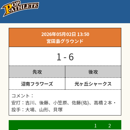
酒井根大会リーグ戦（高学年）
2026年05月02日 13:50
宮田島グラウンド
1 - 6
先攻
後攻
沼南フラワーズ
光ヶ丘シャークス
コメント：
安打：吉川、後藤、小笠原、佐藤(佑)、高橋２本・
投手：大場、山形、貝塚