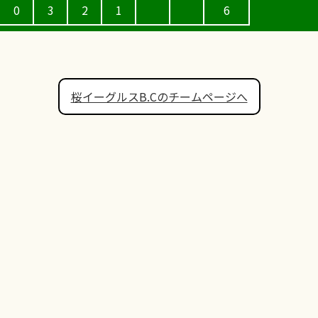
0
3
2
1
6
桜イーグルスB.Cのチームページへ