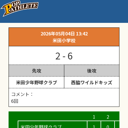
練習試合 Cチーム③
2026年05月04日 13:42
米田小学校
2 - 6
先攻
後攻
米田少年野球クラブ
西脇ワイルドキッズ
コメント：
6回
米田少年野球クラブ
1
0
0