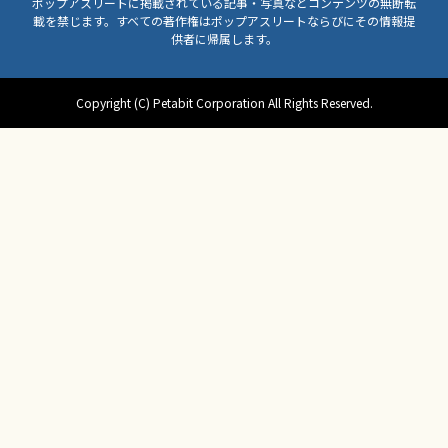
ポップアスリートに掲載されている記事・写真などコンテンツの無断転
載を禁じます。すべての著作権はポップアスリートならびにその情報提
供者に帰属します。
Copyright (C) Petabit Corporation All Rights Reserved.