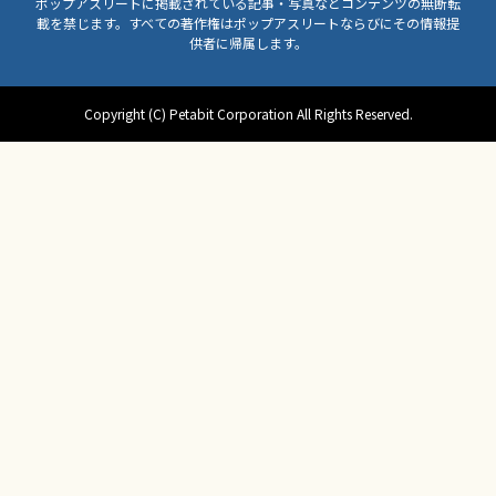
ポップアスリートに掲載されている記事・写真などコンテンツの無断転
載を禁じます。すべての著作権はポップアスリートならびにその情報提
供者に帰属します。
Copyright (C) Petabit Corporation All Rights Reserved.