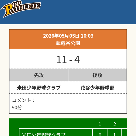
練習試合 Cチーム①
2026年05月05日 10:03
武蔵谷公園
11 - 4
先攻
後攻
米田少年野球クラブ
花谷少年野球部
コメント：
90分
米田少年野球クラブ
0
1
2