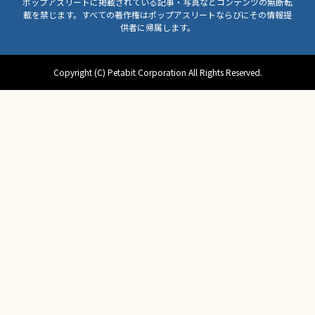
ポップアスリートに掲載されている記事・写真などコンテンツの無断転
載を禁じます。すべての著作権はポップアスリートならびにその情報提
供者に帰属します。
Copyright (C) Petabit Corporation All Rights Reserved.