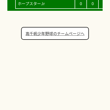
ホープスターJr
0
0
2
高千帆少年野球のチームページへ