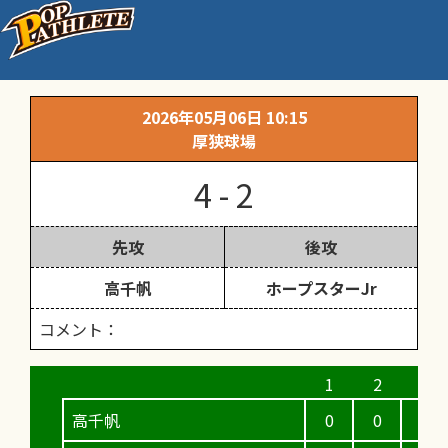
中国ろうきん杯市内予選 1回戦
2026年05月06日 10:15
厚狭球場
4 - 2
先攻
後攻
高千帆
ホープスターJr
コメント：
高千帆
0
0
0