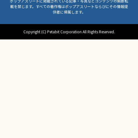
ポップアスリートに掲載されている記事・写真などコンテンツの無断転
載を禁じます。すべての著作権はポップアスリートならびにその情報提
供者に帰属します。
Copyright (C) Petabit Corporation All Rights Reserved.