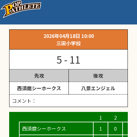
オールジャパン
2026年04月18日 10:00
三田小学校
5 - 11
先攻
後攻
西須磨シーホークス
八景エンジェル
コメント：
西須磨シーホークス
1
0
3