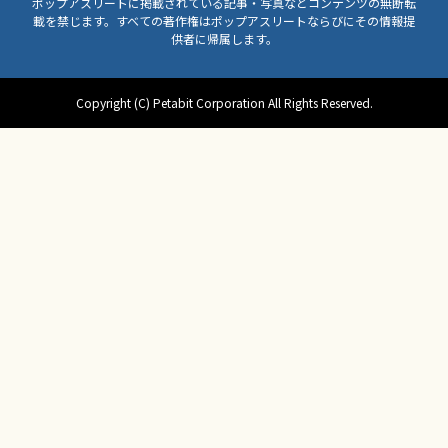
ポップアスリートに掲載されている記事・写真などコンテンツの無断転
載を禁じます。すべての著作権はポップアスリートならびにその情報提
供者に帰属します。
Copyright (C) Petabit Corporation All Rights Reserved.