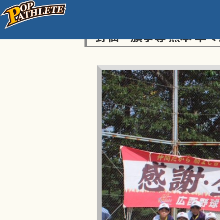
センス・トラストトーナ
野仙一旗争奪 熊本 準々