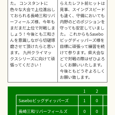
た。 コンスタントに
らえたレフト前ヒットは
色々な大会で上位進出し
見事、スイングスピード
ておられる長崎三和リバ
も速く、守備においても
ーフィールズ様、今年も
内野のどのポジションを
まだまだ上位で対戦しま
守っても安定していまし
しょう！今後とも三和さ
た。 これからもSasebo
んを意識しながら切磋琢
ビッグディッパーズ様を
磨させて頂けたらと思い
目標に頑張って練習を続
ます。 九州クライマッ
けて参ります。県大会な
クスシリーズに向けて頑
どで対戦の際はぜひよろ
張ってください！
しくお願いいたします。
今後ともどうぞよろしく
お願い致します。
Saseboビッグディッパーズ
1
0
3
長崎三和リバーフィールズ
0
0
0