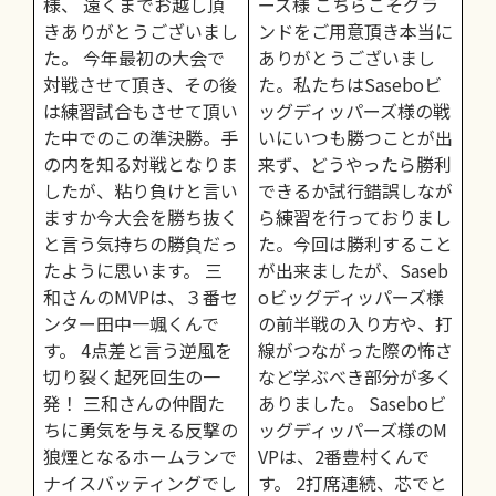
様、 遠くまでお越し頂
ーズ様 こちらこそグラ
きありがとうございまし
ンドをご用意頂き本当に
た。 今年最初の大会で
ありがとうございまし
対戦させて頂き、その後
た。私たちはSaseboビ
は練習試合もさせて頂い
ッグディッパーズ様の戦
た中でのこの準決勝。手
いにいつも勝つことが出
の内を知る対戦となりま
来ず、どうやったら勝利
したが、粘り負けと言い
できるか試行錯誤しなが
ますか今大会を勝ち抜く
ら練習を行っておりまし
と言う気持ちの勝負だっ
た。今回は勝利すること
たように思います。 三
が出来ましたが、Saseb
和さんのMVPは、３番セ
oビッグディッパーズ様
ンター田中一颯くんで
の前半戦の入り方や、打
す。 4点差と言う逆風を
線がつながった際の怖さ
切り裂く起死回生の一
など学ぶべき部分が多く
発！ 三和さんの仲間た
ありました。 Saseboビ
ちに勇気を与える反撃の
ッグディッパーズ様のM
狼煙となるホームランで
VPは、2番豊村くんで
ナイスバッティングでし
す。 2打席連続、芯でと