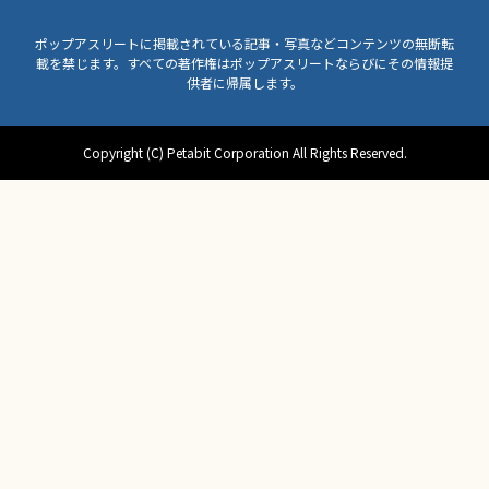
ポップアスリートに掲載されている記事・写真などコンテンツの無断転
載を禁じます。すべての著作権はポップアスリートならびにその情報提
供者に帰属します。
Copyright (C) Petabit Corporation All Rights Reserved.