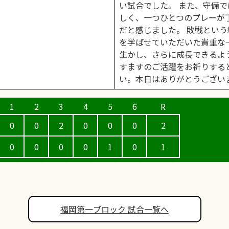
い試合でした。 また、守備
しく、一つひとつのプレーが
だと感じました。 敗戦とい
を学ばせていただいた貴重な
生かし、さらに成長できるよ
すますのご活躍をお祈りする
い。本日はありがとうござい
0
0
2
0
0
0
2
0
0
0
0
1
0
1
福岡第一ブロック 試合一覧へ