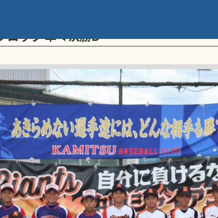
メント 第20回学童軟式野球全国大会 ポ
ブロック 準々決勝B