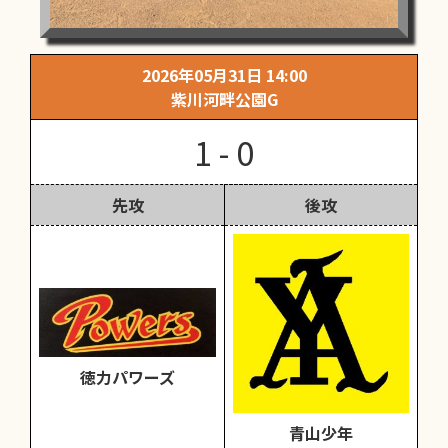
2026年05月31日 14:00
紫川河畔公園G
1 - 0
先攻
後攻
徳力パワーズ
青山少年