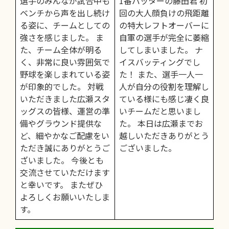
選手のみんなが試合中も
1番バッターの藤田君 初
ベンチから声を出し続け
回の大人顔負けの飛距離
る姿に、チームとしての
の特大レフトオーバーに
強さを感じました。 ま
自軍の選手が完全に萎縮
た、チーム全体が明る
してしまいました。 ナ
く、非常に良い雰囲気で
イスバッティングでし
野球を楽しまれている姿
た！ また、選手一人一
が印象的でした。 対戦
人が自分の役割を理解し
いただきました広瀬スタ
ている様にも感じ凄く良
ッグスの皆様、運営の準
いチームだと思いまし
備やグラウンド提供な
た。 本日は広瀬までお
ど、細やかなご配慮をい
越しいただきありがとう
ただき誠にありがとうご
ございました。
ざいました。 今後とも
交流させていただけます
と幸いです。 またぜひ
よろしくお願いいたしま
す。