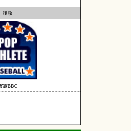
後攻
賀露BBC