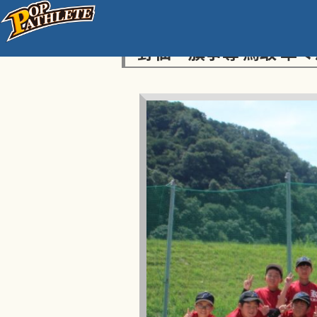
センス・トラストトーナ
野仙一旗争奪 鳥取 準々