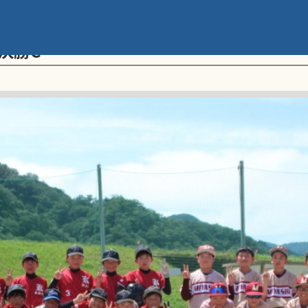
メント 第20回学童軟式野球全国大会 ポ
決勝C