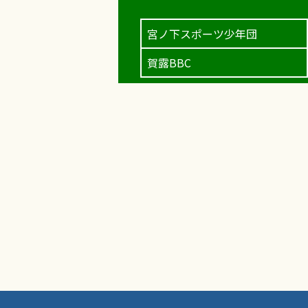
宮ノ下スポーツ少年団
賀露BBC