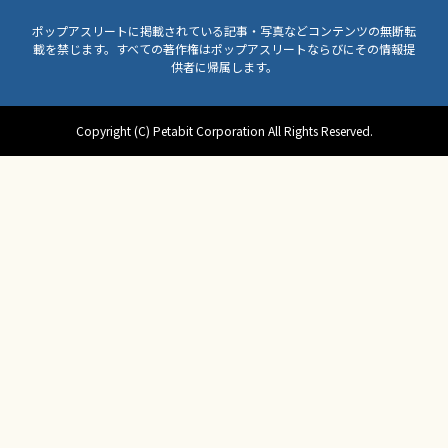
ポップアスリートに掲載されている記事・写真などコンテンツの無断転
載を禁じます。すべての著作権はポップアスリートならびにその情報提
供者に帰属します。
Copyright (C) Petabit Corporation All Rights Reserved.