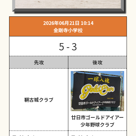
2026年06月21日 10:14
金剛寺小学校
5 - 3
先攻
後攻
鞆古城クラブ
廿日市ゴールドアイアー
少年野球クラブ