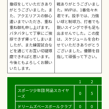
撤収をしていただきあり
戦ありがとうございまし
がとうございました。ま
た。MVPは、1番佐々木
た、アクエリアスの御心
君です。投手では、力強
遣いまでいただき、重ね
い球と制球力、打者でも
重ね御礼申し上げます。
鋭いスイングで手も足も
バタバタして丁寧にご挨
出ませんでした。この度
拶できず帰ってしまいま
は、スケジュールを合わ
したが、また練習試合な
せていただきありがとう
どを通じてお互い切磋琢
ございました。優勝を目
磨できればと思います。
指して頑張って下さい。
今後ともよろしくお願い
いたします。
スポーツ少年団 阿品スカイヤ
0
5
0
ーズ
ドリームズベースボールクラブ
0
0
0