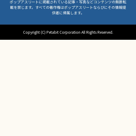
ポップアスリートに掲載されている記事・写真などコンテンツの無断転
載を禁じます。すべての著作権はポップアスリートならびにその情報提
供者に帰属します。
Copyright (C) Petabit Corporation All Rights Reserved.