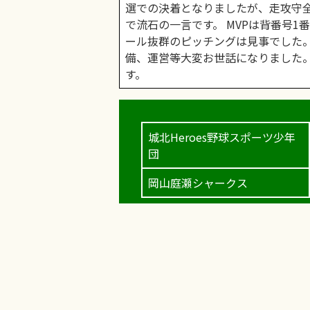
選での決着となりましたが、走攻守
で流石の一言です。 MVPは背番号1
ール抜群のピッチングは見事でした。
備、運営等大変お世話になりました。
す。
城北Heroes野球スポーツ少年
団
岡山庭瀬シャークス