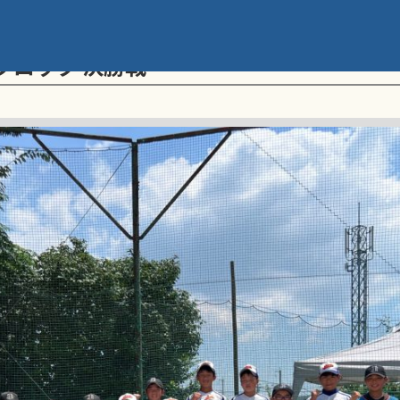
メント 第20回学童軟式野球全国大会 ポ
ブロック 決勝戦