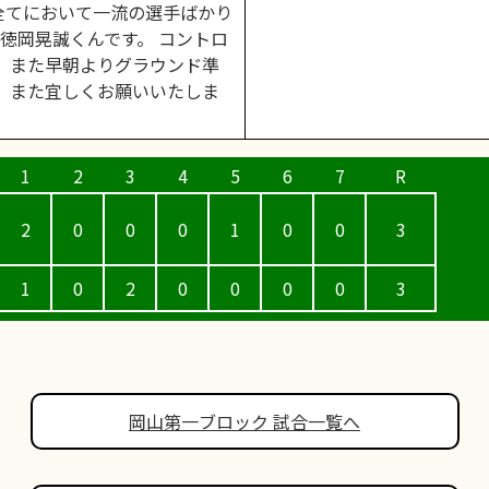
全てにおいて一流の選手ばかり
番徳岡晃誠くんです。 コントロ
 また早朝よりグラウンド準
 また宜しくお願いいたしま
2
0
0
0
1
0
0
3
1
0
2
0
0
0
0
3
岡山第一ブロック 試合一覧へ