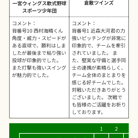
倉敷ツインズ
一宮ウィングス軟式野球
スポーツ少年団
コメント：
コメント：
背番号10 西村海晴くん
背番号1 近森大河君の力
角度・威力・スピードが
強いピッチングが非常に
ある直球で、勝利はしま
印象的で、チームを牽引
したが最後まで粘り強い
されていました。 ま
投球が印象的でした。
た、堅実な守備と選手同
また打撃も強いスイング
士の連携が素晴らしく、
が魅力的でした。
チーム全体のまとまりを
感じる好チームでした。
対戦いただきありがとう
ございました。 次戦で
も皆様のご活躍をお祈り
しております。