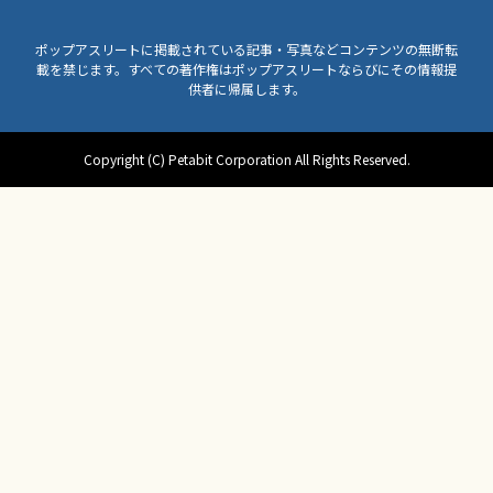
ポップアスリートに掲載されている記事・写真などコンテンツの無断転
載を禁じます。すべての著作権はポップアスリートならびにその情報提
供者に帰属します。
Copyright (C) Petabit Corporation All Rights Reserved.