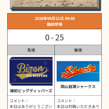
2026年06月21日 09:00
備前球場
0 - 25
先攻
後攻
岡山庭瀬シャークス
備前ビッグディッパーズ
コメント：
コメント：
本日はありがとうござい
本日は対戦いただきあり