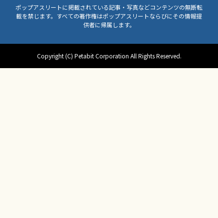
ポップアスリートに掲載されている記事・写真などコンテンツの無断転
載を禁じます。すべての著作権はポップアスリートならびにその情報提
供者に帰属します。
Copyright (C) Petabit Corporation All Rights Reserved.