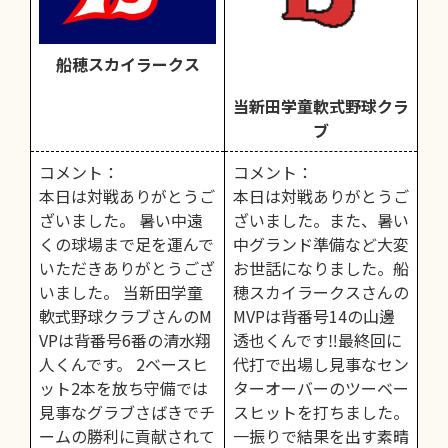
船穂スカイラークス
当新田学童軟式野球クラ
ブ
コメント：
コメント：
本日は対戦ありがとうご
本日は対戦ありがとうご
ざいました。 暑い中遠
ざいました。また、暑い
くの球場まで足を運んで
中グランド準備など大変
いただきありがとうござ
お世話になりました。船
いました。 当新田学童
穂スカイラークスさんの
軟式野球クラブさんのM
MVPは背番号14の山邊
VPは背番号6番の清水翔
透也くんです‼︎最終回に
人くんです。 2ベースヒ
代打で出場し見事なセン
ット2本を放ち守備では
ターオーバーのツーベー
見事なグラブさばきでチ
スヒットを打ちました。
ームの勝利に貢献されて
一振りで結果を出す素晴