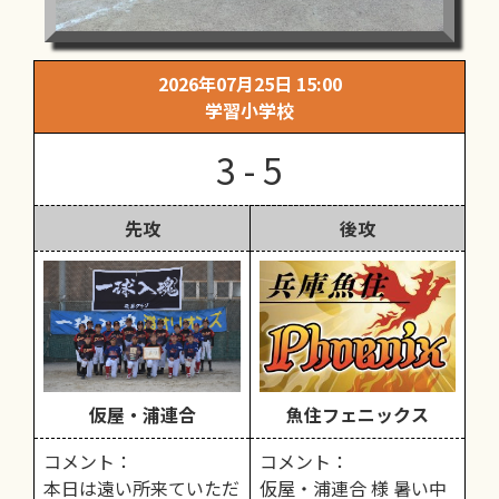
2026年07月25日 15:00
学習小学校
3 - 5
先攻
後攻
仮屋・浦連合
魚住フェニックス
コメント：
コメント：
本日は遠い所来ていただ
仮屋・浦連合 様 暑い中