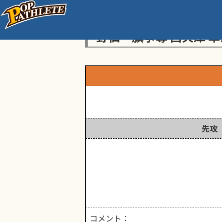
センス・トラストトーナ
野仙一旗争奪 西兵庫 準
先攻
コメント：