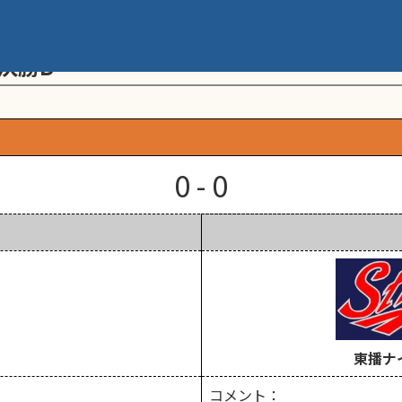
メント 第20回学童軟式野球全国大会 ポ
決勝B
0 - 0
東播ナ
コメント：