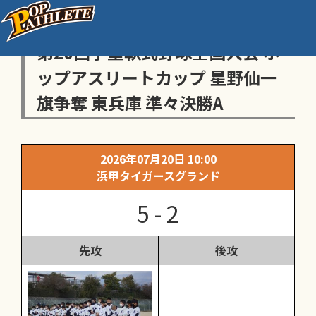
センス・トラストトーナメント
第20回学童軟式野球全国大会 ポ
ップアスリートカップ 星野仙一
旗争奪 東兵庫 準々決勝A
2026年07月20日 10:00
浜甲タイガースグランド
5 - 2
先攻
後攻