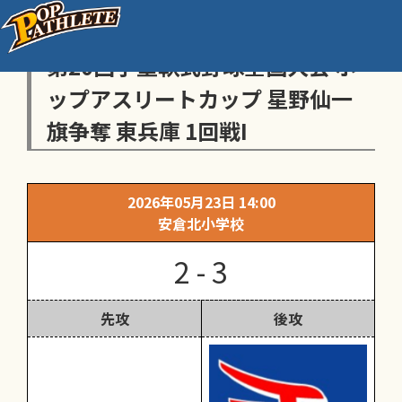
センス・トラストトーナメント
第20回学童軟式野球全国大会 ポ
ップアスリートカップ 星野仙一
旗争奪 東兵庫 1回戦I
2026年05月23日 14:00
安倉北小学校
2 - 3
先攻
後攻