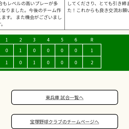
合もレベルの高いプレーが多
してくださり、とても引き締
になりました。今後のチーム作
た！これからも良き交流お願
ます。 また機会がございまし
す。
0
1
0
0
0
0
1
1
0
1
0
0
0
2
東兵庫 試合一覧へ
宝塚野球クラブのチームページへ