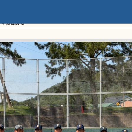
メント 第20回学童軟式野球全国大会 ポ
々決勝C