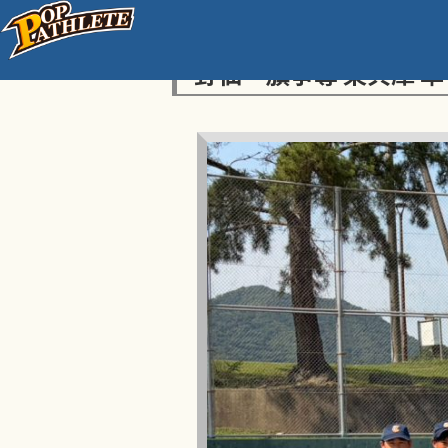
センス・トラストトーナ
野仙一旗争奪 東兵庫 準