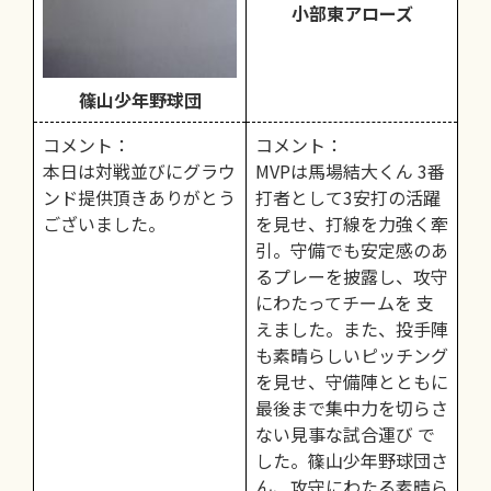
小部東アローズ
篠山少年野球団
コメント：
コメント：
本日は対戦並びにグラウ
MVPは馬場結大くん 3番
ンド提供頂きありがとう
打者として3安打の活躍
ございました。
を見せ、打線を力強く牽
引。守備でも安定感のあ
るプレーを披露し、攻守
にわたってチームを 支
えました。また、投手陣
も素晴らしいピッチング
を見せ、守備陣とともに
最後まで集中力を切らさ
ない見事な試合運び で
した。篠山少年野球団さ
ん、攻守にわたる素晴ら