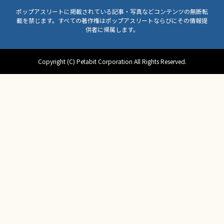
ポップアスリートに掲載されている記事・写真などコンテンツの無断転
載を禁じます。すべての著作権はポップアスリートならびにその情報提
供者に帰属します。
Copyright (C) Petabit Corporation All Rights Reserved.