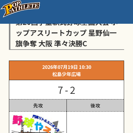
センス・トラストトーナメント
第20回学童軟式野球全国大会 ポ
ップアスリートカップ 星野仙一
旗争奪 大阪 準々決勝C
2026年07月19日 10:30
松島少年広場
7 - 2
先攻
後攻