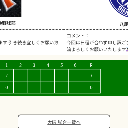
会野球部
八
コメント：
ます 引き続き宜しくお願い致
今回は日程が合わず申し訳ご
流よろしくお願いいたします
7
7
0
0
大阪 試合一覧へ