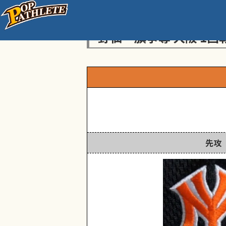
センス・トラストトーナ
野仙一旗争奪 大阪 1回
先攻