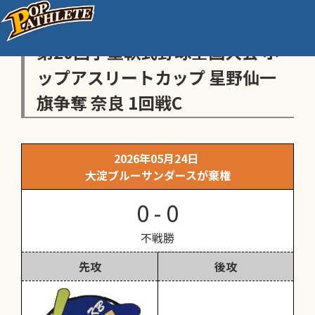
センス・トラストトーナメント
第20回学童軟式野球全国大会 ポ
ップアスリートカップ 星野仙一
旗争奪 奈良 1回戦C
2026年05月24日
大淀ブルーサンダースが棄権
0 - 0
不戦勝
先攻
後攻