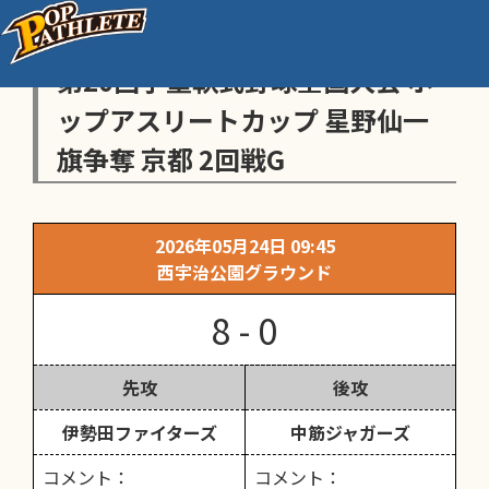
センス・トラストトーナメント
第20回学童軟式野球全国大会 ポ
ップアスリートカップ 星野仙一
旗争奪 京都 2回戦G
2026年05月24日 09:45
西宇治公園グラウンド
8 - 0
先攻
後攻
伊勢田ファイターズ
中筋ジャガーズ
コメント：
コメント：