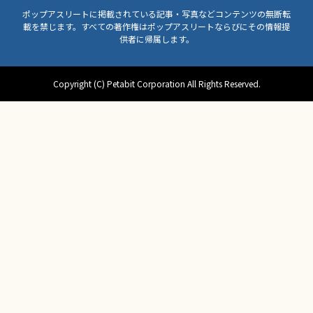
ポップアスリートに掲載されている記事・写真などコンテンツの無断転
載を禁じます。すべての著作権はポップアスリートならびにその情報提
供者に帰属します。
Copyright (C) Petabit Corporation All Rights Reserved.