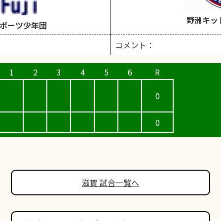
野洲キッ
ポーツ少年団
コメント：
0
0
滋賀 試合一覧へ