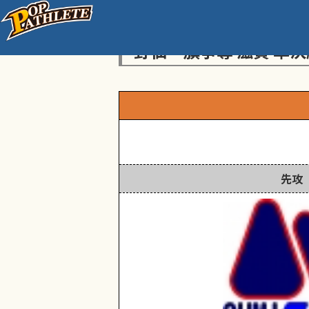
センス・トラストトーナ
野仙一旗争奪 滋賀 準決
先攻