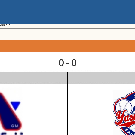
メント 第20回学童軟式野球全国大会 ポ
勝A
0 - 0