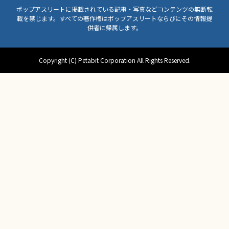
ポップアスリートに掲載されている記事・写真などコンテンツの無断転
載を禁じます。すべての著作権はポップアスリートならびにその情報提
供者に帰属します。
Copyright (C) Petabit Corporation All Rights Reserved.