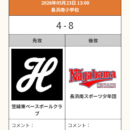
2026年05月23日 13:00
長浜南小学校
4 - 8
先攻
後攻
長浜南スポーツ少年団
笠縫東ベースボールクラ
ブ
コメント：
コメント：