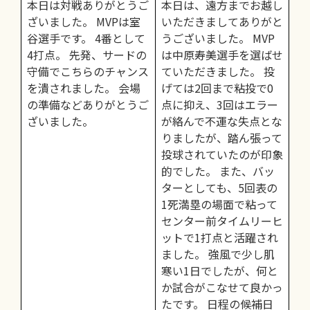
本日は対戦ありがとうご
本日は、遠方までお越し
ざいました。 MVPは室
いただきましてありがと
谷選手です。 4番として
うございました。 MVP
4打点。 先発、サードの
は中原寿美選手を選ばせ
守備でこちらのチャンス
ていただきました。 投
を潰されました。 会場
げては2回まで粘投で0
の準備などありがとうご
点に抑え、3回はエラー
ざいました。
が絡んで不運な失点とな
りましたが、踏ん張って
投球されていたのが印象
的でした。 また、バッ
ターとしても、5回表の
1死満塁の場面で粘って
センター前タイムリーヒ
ットで1打点と活躍され
ました。 強風で少し肌
寒い1日でしたが、何と
か試合がこなせて良かっ
たです。 日程の候補日