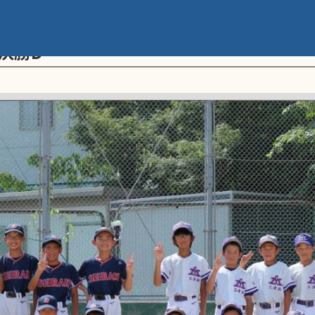
メント 第20回学童軟式野球全国大会 ポ
決勝D