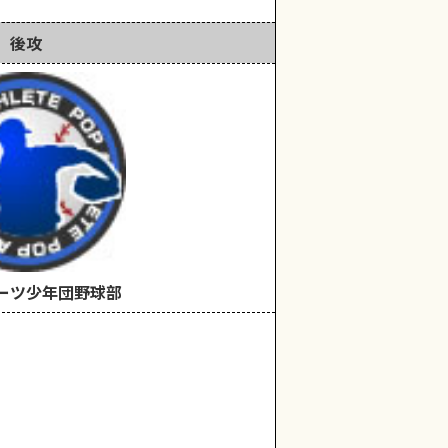
後攻
ーツ少年団野球部