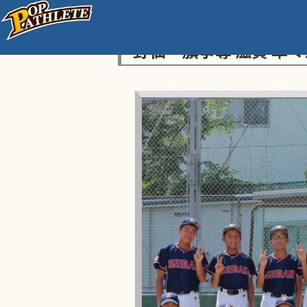
センス・トラストトーナ
野仙一旗争奪 滋賀 準々