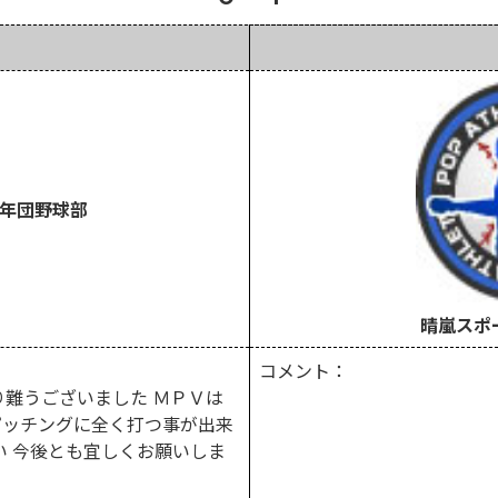
年団野球部
晴嵐スポ
コメント：
難うございました ＭＰＶは
ピッチングに全く打つ事が出来
い 今後とも宜しくお願いしま