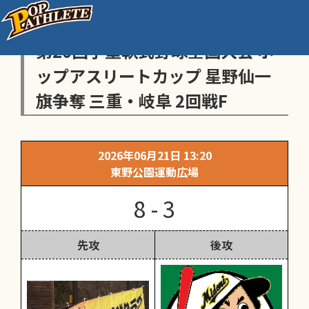
センス・トラストトーナメント
第20回学童軟式野球全国大会 ポ
ップアスリートカップ 星野仙一
旗争奪 三重・岐阜 2回戦F
2026年06月21日 13:20
東野公園運動広場
8 - 3
先攻
後攻