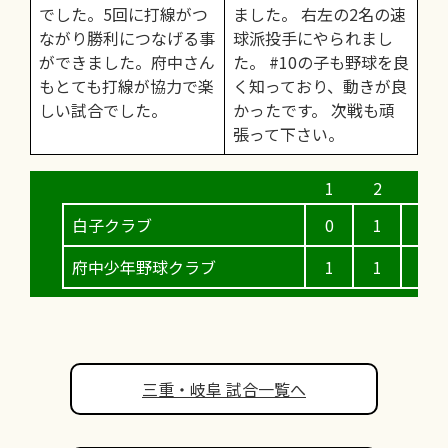
でした。5回に打線がつ
ました。 右左の2名の速
ながり勝利につなげる事
球派投手にやられまし
ができました。府中さん
た。 #10の子も野球を良
もとても打線が協力で楽
く知っており、動きが良
しい試合でした。
かったです。 次戦も頑
張って下さい。
白子クラブ
0
1
0
府中少年野球クラブ
1
1
0
三重・岐阜 試合一覧へ