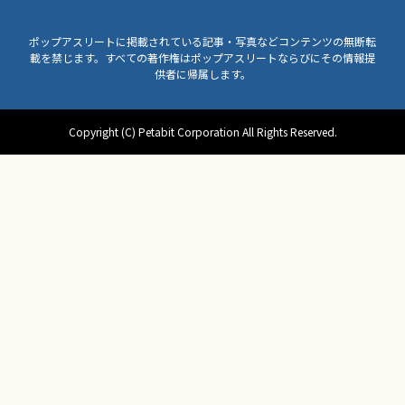
ポップアスリートに掲載されている記事・写真などコンテンツの無断転
載を禁じます。すべての著作権はポップアスリートならびにその情報提
供者に帰属します。
Copyright (C) Petabit Corporation All Rights Reserved.