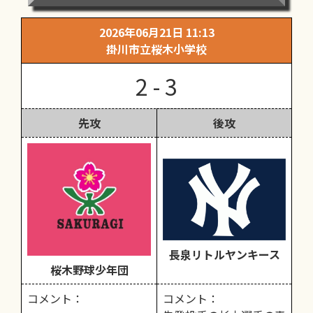
2026年06月21日 11:13
掛川市立桜木小学校
2 - 3
先攻
後攻
長泉リトルヤンキース
桜木野球少年団
コメント：
コメント：