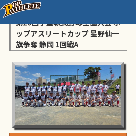
センス・トラストトーナメント
第20回学童軟式野球全国大会 ポ
ップアスリートカップ 星野仙一
旗争奪 静岡 1回戦A