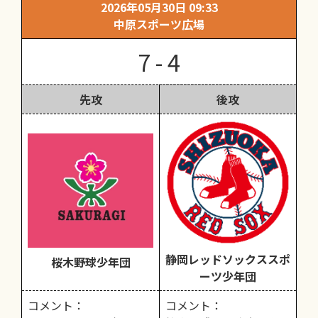
2026年05月30日 09:33
中原スポーツ広場
7 - 4
先攻
後攻
静岡レッドソックススポ
桜木野球少年団
ーツ少年団
コメント：
コメント：